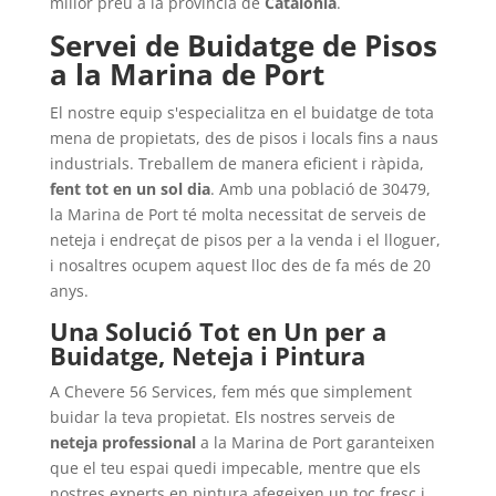
millor preu a la província de
Catalonia
.
Servei de Buidatge de Pisos
a la Marina de Port
El nostre equip s'especialitza en el buidatge de tota
mena de propietats, des de pisos i locals fins a naus
industrials. Treballem de manera eficient i ràpida,
fent tot en un sol dia
. Amb una població de 30479,
la Marina de Port té molta necessitat de serveis de
neteja i endreçat de pisos per a la venda i el lloguer,
i nosaltres ocupem aquest lloc des de fa més de 20
anys.
Una Solució Tot en Un per a
Buidatge, Neteja i Pintura
A Chevere 56 Services, fem més que simplement
buidar la teva propietat. Els nostres serveis de
neteja professional
a la Marina de Port garanteixen
que el teu espai quedi impecable, mentre que els
nostres experts en pintura afegeixen un toc fresc i