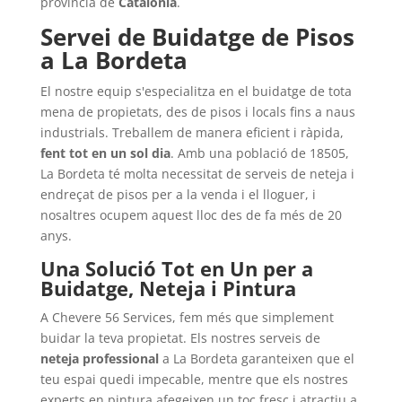
província de
Catalonia
.
Servei de Buidatge de Pisos
a La Bordeta
El nostre equip s'especialitza en el buidatge de tota
mena de propietats, des de pisos i locals fins a naus
industrials. Treballem de manera eficient i ràpida,
fent tot en un sol dia
. Amb una població de 18505,
La Bordeta té molta necessitat de serveis de neteja i
endreçat de pisos per a la venda i el lloguer, i
nosaltres ocupem aquest lloc des de fa més de 20
anys.
Una Solució Tot en Un per a
Buidatge, Neteja i Pintura
A Chevere 56 Services, fem més que simplement
buidar la teva propietat. Els nostres serveis de
neteja professional
a La Bordeta garanteixen que el
teu espai quedi impecable, mentre que els nostres
experts en pintura afegeixen un toc fresc i atractiu a