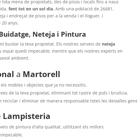
e tota mena de propietats, des de pisos i locals fins a naus
pida,
fent tot en un sol dia
. Amb una població de 26681,
ja i endreçat de pisos per a la venda i el lloguer, i
 20 anys.
Buidatge, Neteja i Pintura
 buidar la teva propietat. Els nostres serveis de
neteja
u espai quedi impecable, mentre que els nostres experts en
lsevol ambient.
onal
a
Martorell
els mobles i objectes que ja no necessitis.
es de la teva propietat, eliminant tot rastre de pols i brutícia.
reciclar i eliminar de manera responsable totes les deixalles gen
e Lampisteria
veis de pintura d'alta qualitat, utilitzant els millors
t impecable.