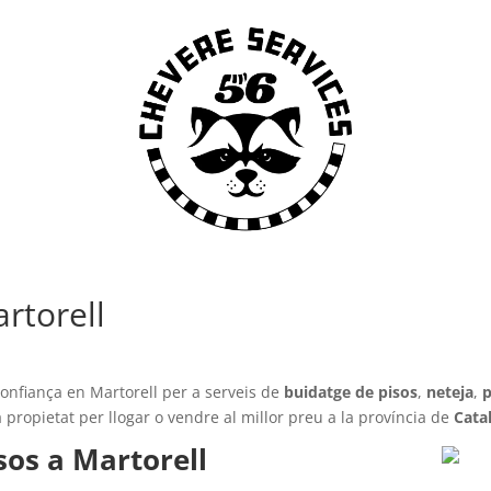
rtorell
onfiança en Martorell per a serveis de
buidatge de pisos
,
neteja
,
p
 propietat per llogar o vendre al millor preu a la província de
Cata
sos a Martorell