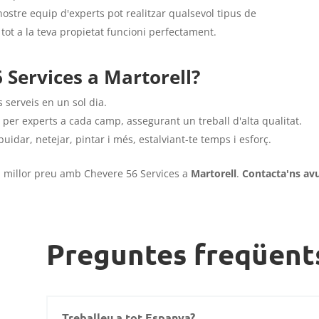
 nostre equip d'experts pot realitzar qualsevol tipus de
tot a la teva propietat funcioni perfectament.
 Services a Martorell?
 serveis en un sol dia.
t per experts a cada camp, assegurant un treball d'alta qualitat.
buidar, netejar, pintar i més, estalviant-te temps i esforç.
al millor preu amb Chevere 56 Services a
Martorell
.
Contacta'ns avu
Preguntes freqüent
Treballeu a tot Espanya?