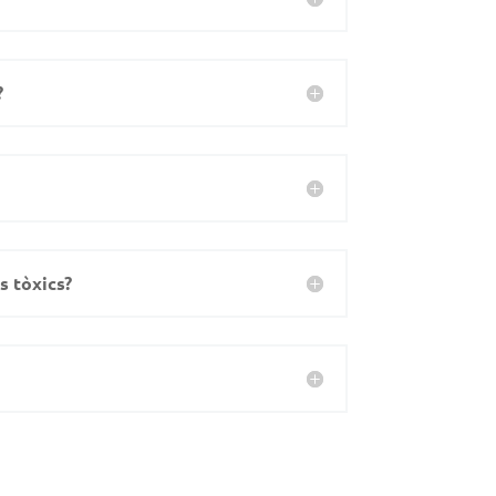
?
s tòxics?