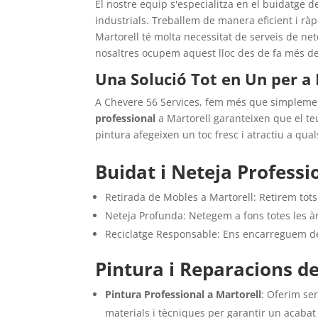
El nostre equip s'especialitza en el buidatge d
industrials. Treballem de manera eficient i rà
Martorell té molta necessitat de serveis de nete
nosaltres ocupem aquest lloc des de fa més de
Una Solució Tot en Un per a 
A Chevere 56 Services, fem més que simplement
professional
a Martorell garanteixen que el te
pintura afegeixen un toc fresc i atractiu a qua
Buidat i Neteja Professi
Retirada de Mobles a Martorell: Retirem tots 
Neteja Profunda: Netegem a fons totes les àre
Reciclatge Responsable: Ens encarreguem de 
Pintura i Reparacions d
Pintura Professional a Martorell
: Oferim ser
materials i tècniques per garantir un acaba