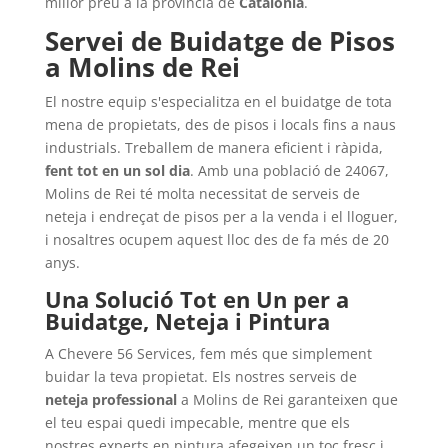
millor preu a la província de
Catalonia
.
Servei de Buidatge de Pisos
a Molins de Rei
El nostre equip s'especialitza en el buidatge de tota
mena de propietats, des de pisos i locals fins a naus
industrials. Treballem de manera eficient i ràpida,
fent tot en un sol dia
. Amb una població de 24067,
Molins de Rei té molta necessitat de serveis de
neteja i endreçat de pisos per a la venda i el lloguer,
i nosaltres ocupem aquest lloc des de fa més de 20
anys.
Una Solució Tot en Un per a
Buidatge, Neteja i Pintura
A Chevere 56 Services, fem més que simplement
buidar la teva propietat. Els nostres serveis de
neteja professional
a Molins de Rei garanteixen que
el teu espai quedi impecable, mentre que els
nostres experts en pintura afegeixen un toc fresc i