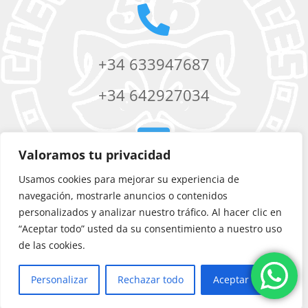

+34 633947687
+34 642927034

Valoramos tu privacidad
Usamos cookies para mejorar su experiencia de
chevere56services@yahoo.com
navegación, mostrarle anuncios o contenidos
personalizados y analizar nuestro tráfico. Al hacer clic en
“Aceptar todo” usted da su consentimiento a nuestro uso
de las cookies.
Personalizar
Rechazar todo
Aceptar todo
©
Chevere 56 Services
|
Disseny web
per Artic Agency