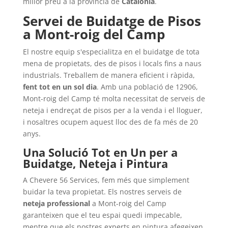
millor preu a la província de
Catalonia
.
Servei de Buidatge de Pisos
a Mont-roig del Camp
El nostre equip s'especialitza en el buidatge de tota
mena de propietats, des de pisos i locals fins a naus
industrials. Treballem de manera eficient i ràpida,
fent tot en un sol dia
. Amb una població de 12906,
Mont-roig del Camp té molta necessitat de serveis de
neteja i endreçat de pisos per a la venda i el lloguer,
i nosaltres ocupem aquest lloc des de fa més de 20
anys.
Una Solució Tot en Un per a
Buidatge, Neteja i Pintura
A Chevere 56 Services, fem més que simplement
buidar la teva propietat. Els nostres serveis de
neteja professional
a Mont-roig del Camp
garanteixen que el teu espai quedi impecable,
mentre que els nostres experts en pintura afegeixen