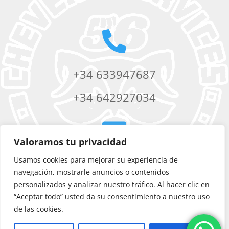

+34 633947687
+34 642927034

Valoramos tu privacidad
Usamos cookies para mejorar su experiencia de
chevere56services@yahoo.com
navegación, mostrarle anuncios o contenidos
personalizados y analizar nuestro tráfico. Al hacer clic en
“Aceptar todo” usted da su consentimiento a nuestro uso
de las cookies.