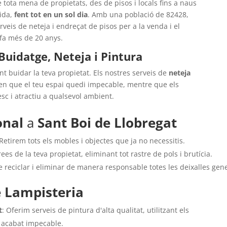
e tota mena de propietats, des de pisos i locals fins a naus
pida,
fent tot en un sol dia
. Amb una població de 82428,
rveis de neteja i endreçat de pisos per a la venda i el
 fa més de 20 anys.
Buidatge, Neteja i Pintura
 buidar la teva propietat. Els nostres serveis de
neteja
xen que el teu espai quedi impecable, mentre que els
sc i atractiu a qualsevol ambient.
onal
a
Sant Boi de Llobregat
etirem tots els mobles i objectes que ja no necessitis.
es de la teva propietat, eliminant tot rastre de pols i brutícia.
reciclar i eliminar de manera responsable totes les deixalles gen
e Lampisteria
t
: Oferim serveis de pintura d'alta qualitat, utilitzant els
n acabat impecable.