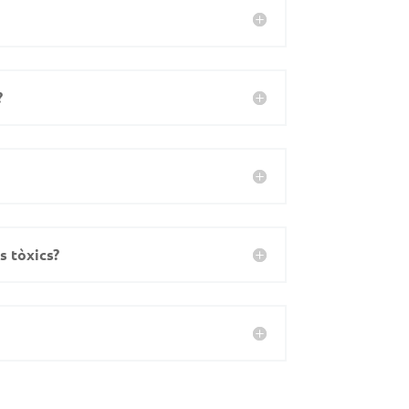
?
s tòxics?