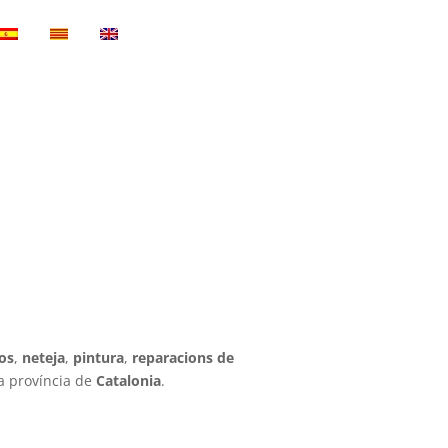
sos
,
neteja
,
pintura
,
reparacions de
la província de
Catalonia
.