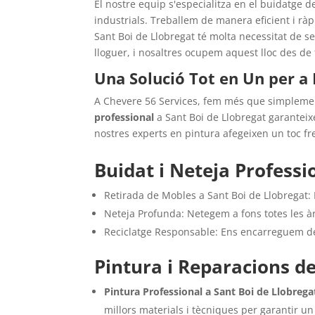
El nostre equip s'especialitza en el buidatge d
industrials. Treballem de manera eficient i rà
Sant Boi de Llobregat té molta necessitat de se
lloguer, i nosaltres ocupem aquest lloc des de
Una Solució Tot en Un per a 
A Chevere 56 Services, fem més que simplement
professional
a Sant Boi de Llobregat garantei
nostres experts en pintura afegeixen un toc fre
Buidat i Neteja Professi
Retirada de Mobles a Sant Boi de Llobregat: R
Neteja Profunda: Netegem a fons totes les àre
Reciclatge Responsable: Ens encarreguem de 
Pintura i Reparacions d
Pintura Professional a Sant Boi de Llobrega
millors materials i tècniques per garantir u