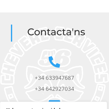
Contacta'ns

+34 633947687
+34 642927034
