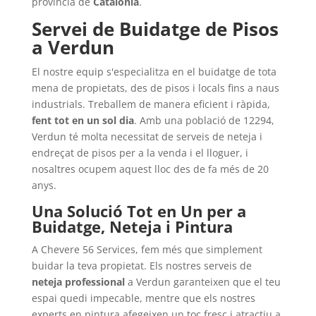
província de
Catalonia
.
Servei de Buidatge de Pisos
a Verdun
El nostre equip s'especialitza en el buidatge de tota
mena de propietats, des de pisos i locals fins a naus
industrials. Treballem de manera eficient i ràpida,
fent tot en un sol dia
. Amb una població de 12294,
Verdun té molta necessitat de serveis de neteja i
endreçat de pisos per a la venda i el lloguer, i
nosaltres ocupem aquest lloc des de fa més de 20
anys.
Una Solució Tot en Un per a
Buidatge, Neteja i Pintura
A Chevere 56 Services, fem més que simplement
buidar la teva propietat. Els nostres serveis de
neteja professional
a Verdun garanteixen que el teu
espai quedi impecable, mentre que els nostres
experts en pintura afegeixen un toc fresc i atractiu a