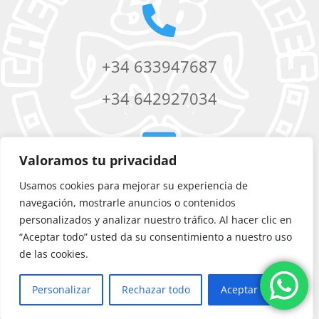

+34 633947687
+34 642927034

Valoramos tu privacidad
Usamos cookies para mejorar su experiencia de
chevere56services@yahoo.com
navegación, mostrarle anuncios o contenidos
personalizados y analizar nuestro tráfico. Al hacer clic en
“Aceptar todo” usted da su consentimiento a nuestro uso
de las cookies.
Personalizar
Rechazar todo
Aceptar todo
©
Chevere 56 Services
|
Diseño web
por Artic Agency