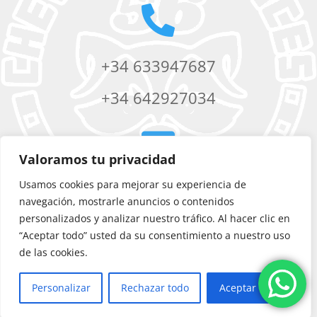

+34 633947687
+34 642927034

Valoramos tu privacidad
Usamos cookies para mejorar su experiencia de
chevere56services@yahoo.com
navegación, mostrarle anuncios o contenidos
personalizados y analizar nuestro tráfico. Al hacer clic en
“Aceptar todo” usted da su consentimiento a nuestro uso
de las cookies.
Personalizar
Rechazar todo
Aceptar todo
©
Chevere 56 Services
|
Diseño web
por Artic Agency