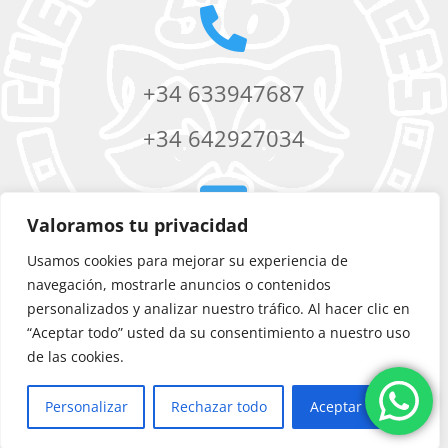

+34 633947687
+34 642927034

Valoramos tu privacidad
Usamos cookies para mejorar su experiencia de
chevere56services@yahoo.com
navegación, mostrarle anuncios o contenidos
personalizados y analizar nuestro tráfico. Al hacer clic en
“Aceptar todo” usted da su consentimiento a nuestro uso
de las cookies.
Personalizar
Rechazar todo
Aceptar todo
©
Chevere 56 Services
|
Diseño web
por Artic Agency