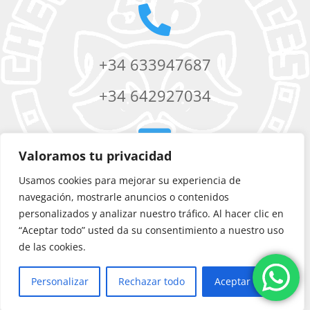

+34 633947687
+34 642927034

Valoramos tu privacidad
Usamos cookies para mejorar su experiencia de
chevere56services@yahoo.com
navegación, mostrarle anuncios o contenidos
personalizados y analizar nuestro tráfico. Al hacer clic en
“Aceptar todo” usted da su consentimiento a nuestro uso
de las cookies.
Personalizar
Rechazar todo
Aceptar todo
©
Chevere 56 Services
|
Diseño web
por Artic Agency