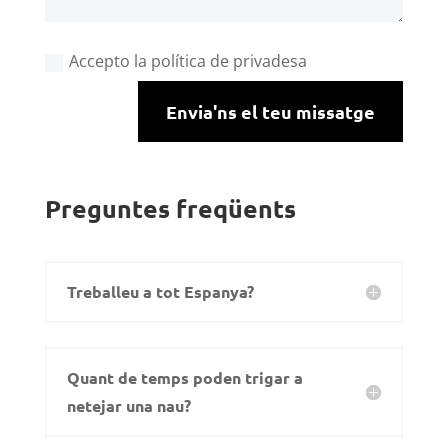
Accepto la política de privadesa
Envia'ns el teu missatge
Preguntes freqüents
Treballeu a tot Espanya?
Quant de temps poden trigar a
netejar una nau?