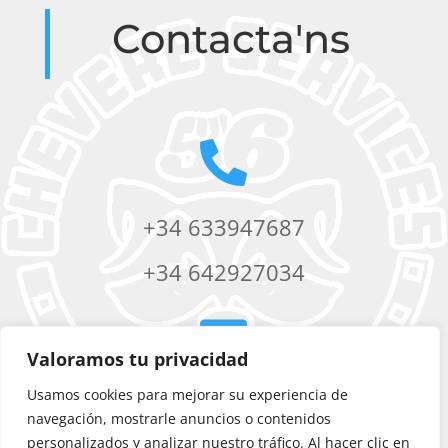
Contacta'ns

+34 633947687
+34 642927034

Valoramos tu privacidad
Usamos cookies para mejorar su experiencia de
chevere56services@yahoo.com
navegación, mostrarle anuncios o contenidos
personalizados y analizar nuestro tráfico. Al hacer clic en