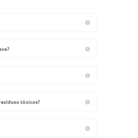
ave?
residuos tóxicos?