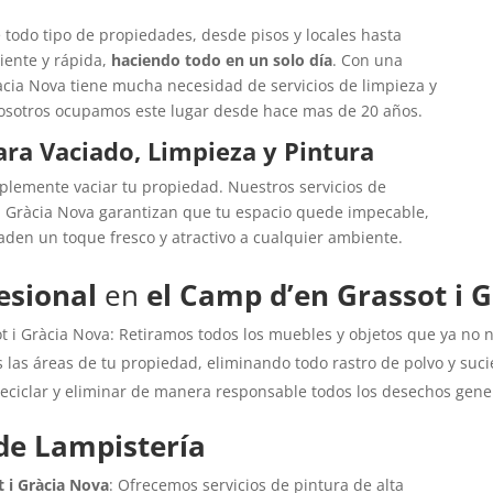
 todo tipo de propiedades, desde pisos y locales hasta
iente y rápida,
haciendo todo en un solo día
. Con una
àcia Nova tiene mucha necesidad de servicios de limpieza y
y nosotros ocupamos este lugar desde hace mas de 20 años.
ra Vaciado, Limpieza y Pintura
lemente vaciar tu propiedad. Nuestros servicios de
i Gràcia Nova garantizan que tu espacio quede impecable,
den un toque fresco y atractivo a cualquier ambiente.
esional
en
el Camp d’en Grassot i 
 i Gràcia Nova: Retiramos todos los muebles y objetos que ya no n
las áreas de tu propiedad, eliminando todo rastro de polvo y suc
eciclar y eliminar de manera responsable todos los desechos gene
de Lampistería
t i Gràcia Nova
: Ofrecemos servicios de pintura de alta