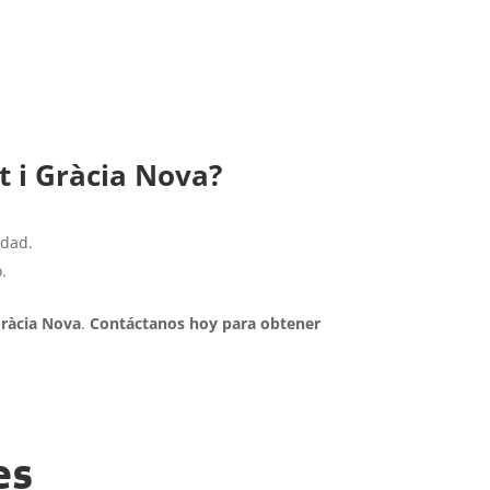
t i Gràcia Nova?
idad.
.
Gràcia Nova
.
Contáctanos hoy para obtener
es