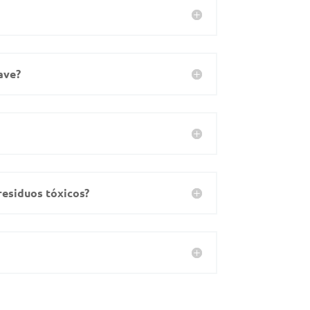
ave?
residuos tóxicos?