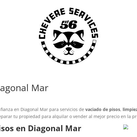
iagonal Mar
fianza en Diagonal Mar para servicios de
vaciado de pisos
,
limpie
parar tu propiedad para alquilar o vender al mejor precio en la p
Pisos en Diagonal Mar