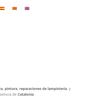
za
,
pintura
,
reparaciones de lampistería
, y
rovincia de
Catalonia
.